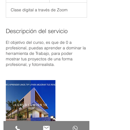
i
n
Clase digital a través de Zoom
a
l
i
z
Descripción del servicio
a
d
El objetivo del curso, es que de 0 a
o
profesional, puedas aprender a dominar la
herramienta de Trabajo, para poder
mostrar tus proyectos de una forma
profesional, y fotorrealista.